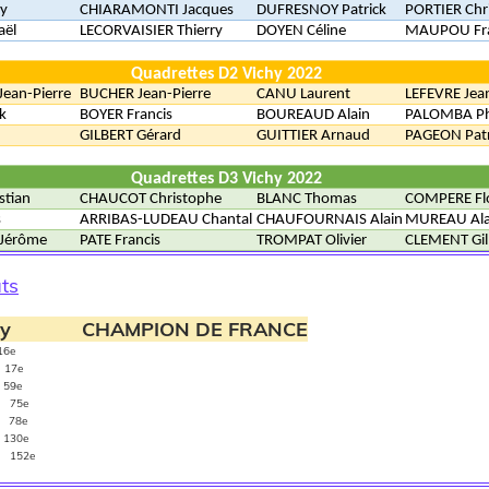
y
CHIARAMONTI Jacques
DUFRESNOY Patrick
PORTIER Chr
aël
LECORVAISIER Thierry
DOYEN Céline
MAUPOU Fr
Quadrettes D2 Vichy 2022
ean-Pierre
BUCHER Jean-Pierre
CANU Laurent
LEFEVRE Jea
ck
BOYER Francis
BOUREAUD Alain
PALOMBA Ph
e
GILBERT Gérard
GUITTIER Arnaud
PAGEON Patr
Quadrettes D3 Vichy 2022
stian
CHAUCOT Christophe
BLANC Thomas
COMPERE Fl
s
ARRIBAS-LUDEAU Chantal
CHAUFOURNAIS Alain
MUREAU Ala
Jérôme
PATE Francis
TROMPAT Olivier
CLEMENT Gil
ats
ky
CHAMPION DE FRANCE
16e
17e
59e
75e
 78e
30e
152e