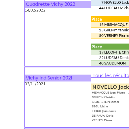
7
NOVELLO Jack
Quadrette Vichy 2022
44
LUDEAU Mich
14/02/2022
Place
16
MISMACQUE J
23
GREMY Yanni
50
VERNEY Pierr
Place
19
LECOMTE Chri
22
LUDEAU Deni
40
SAUDEMONT 
Tous les résult
Vichy Ind Senior 2021
02/11/2021
NOVELLO Jac
MISMACQUE Jean-Pierre 
NGUYEN Christian 
SILBERSTEIN Michel 
SEGU Michel 
IDOUX Jean-Louis
DE PAUW Denis 1
VERNEY Pierre 