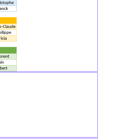
istophe
anck
n-Claude
ilippe
icia
orent
in
bert