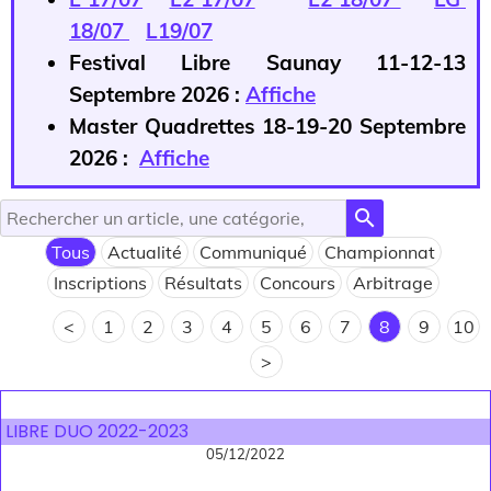
18/07
L19/07
Festival Libre Saunay 11-12-13
Septembre 2026 :
Affiche
Master Quadrettes 18-19-20 Septembre
2026 :
Affiche
search
Tous
Actualité
Communiqué
Championnat
Inscriptions
Résultats
Concours
Arbitrage
<
1
2
3
4
5
6
7
8
9
10
>
LIBRE DUO 2022-2023
05/12/2022