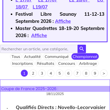
18/07
L19/07
Festival Libre Saunay 11-12-13
Septembre 2026 :
Affiche
Master Quadrettes 18-19-20 Septembre
2026 :
Affiche
search
Tous
Actualité
Communiqué
Championnat
Inscriptions
Résultats
Concours
Arbitrage
1
2
3
4
5
6
7
8
9
>
Coupe de France 2025-2026 :
18/11/2025
Qualifiés Directs : Novello-Lecorvaisier