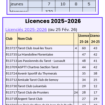
Jeunes
7
10
8
5
Hommes
370
Femmes
134
Licences 2025-2026
Licenciés 2025-2026
(au 25 Fév. 26)
Licence
Licence
Li
Club
Nom Club
25-26
24-25
2
813727
Tarot Club Joué les Tours
4
60
43
813735
La Mandoline Florentaise
47
42
813713
Les Passionnés du Tarot - Lussault
48
41
813709
ASPTT Chartres Section Tarot
44
42
813724
Avenir Sportif du Thymerais
35
38
813712
Amicale Tarot Club de Semoy
34
25
813730
Tarot Club Luisantais
29
12
813717
Tarot Club de Pruniers
24
28
17
813718
Argent Tarot Club
27
29