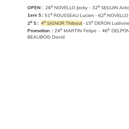
e
e
OPEN
:
26
NOVELLO Jacky - 32
SEGUIN Anto
e
e
1ere S :
51
ROUSSEAU Lucien - 62
NOVELLO J
e
e
e
2
S :
4
SIGNOR Thibaut
-15
DERON Ludivine
e
e
Promotion :
24
MARTIN Felipe - 46
DELPONT
BEAUBOIS David