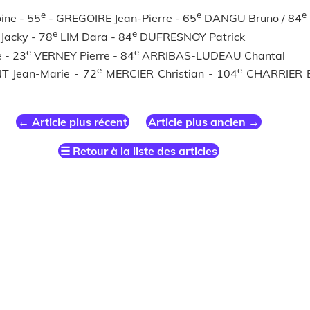
e
e
e
ine - 55
- GREGOIRE Jean-Pierre - 65
DANGU Bruno / 84
e
e
acky - 78
LIM Dara - 84
DUFRESNOY Patrick
e
e
 - 23
VERNEY Pierre - 84
ARRIBAS-LUDEAU Chantal
e
e
 Jean-Marie - 72
MERCIER Christian - 104
CHARRIER B
←
Article plus récent
Article plus ancien
→
☰
Retour à la liste des articles