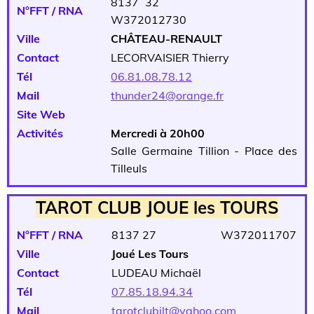
8137 32
N°FFT / RNA
W372012730
Ville
CHÂTEAU-RENAULT
Contact
LECORVAISIER Thierry
Tél
06.81.08.78.12
Mail
thunder24@orange.fr
Site Web
Activités
Mercredi à 20h00
Salle Germaine Tillion - Place des
Tilleuls
TAROT CLUB JOUE les TOURS
N°FFT / RNA
8137 27 W372011707
Ville
Joué Les Tours
Contact
LUDEAU Michaël
Tél
07.85.18.94.34
Mail
tarotclubjlt@yahoo.com