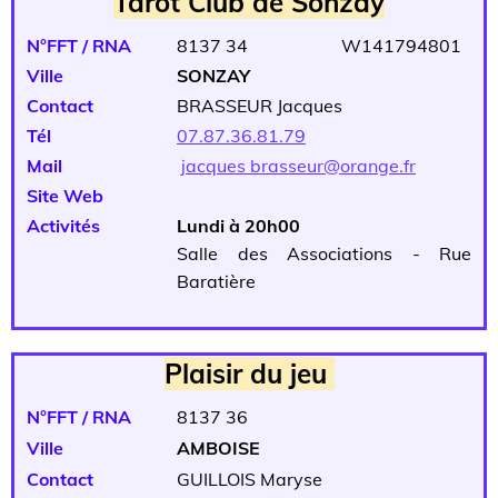
Tarot Club de Sonzay
N°FFT / RNA
8137 34 W141794801
Ville
SONZAY
Contact
BRASSEUR Jacques
Tél
07.87.36.81.79
Mail
jacques brasseur@orange.fr
Site Web
Activités
Lundi à 20h00
Salle des Associations - Rue
Baratière
Plaisir du jeu
N°FFT / RNA
8137 36
Ville
AMBOISE
Contact
GUILLOIS Maryse