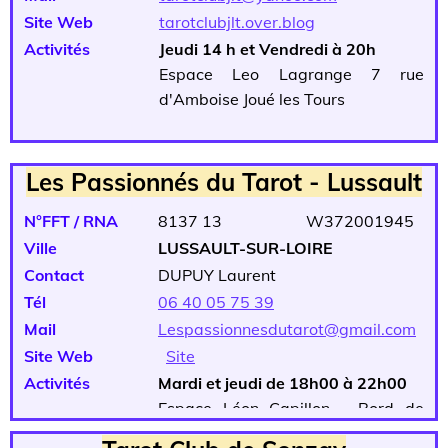
Site Web
tarotclubjlt.over.blog
Activités
Jeudi 14 h et Vendredi à 20h
Espace Leo Lagrange 7 rue
d'Amboise Joué les Tours
Les Passionnés du Tarot - Lussault
N°FFT / RNA
8137 13 W372001945
Ville
LUSSAULT-SUR-LOIRE
Contact
DUPUY Laurent
Tél
06 40 05 75 39
Mail
Lespassionnesdutarot@gmail.com
Site Web
Site
Activités
Mardi et jeudi de 18h00 à 22h00
Espace Léon Capillon - Bord de
Loire