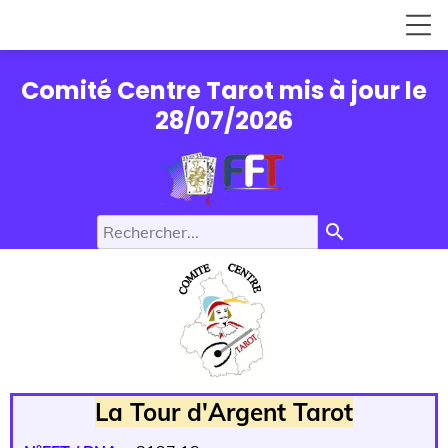
Comité Centre Tarot mis à jour le
28/07/2026
search
La Tour d'Argent Tarot