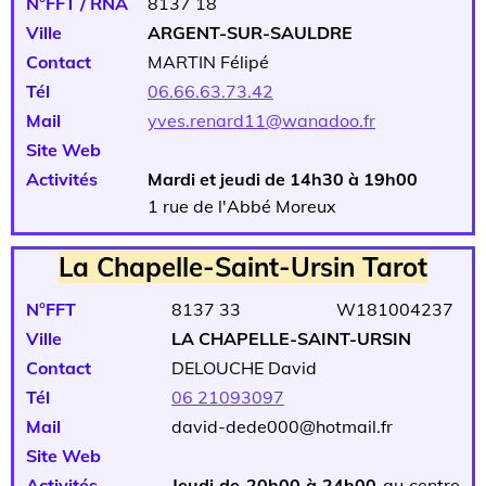
N°FFT / RNA
8137 18
Ville
ARGENT-SUR-SAULDRE
Contact
MARTIN Félipé
Tél
06.66.63.73.42
Mail
yves.renard11@wanadoo.fr
Site Web
Activités
Mardi et jeudi de 14h30 à 19h00
1 rue de l'Abbé Moreux
La Chapelle-Saint-Ursin Tarot
N°FFT
8137 33 W181004237
Ville
LA CHAPELLE-SAINT-URSIN
Contact
DELOUCHE David
Tél
06 21093097
Mail
david-dede000@hotmail.fr
Site Web
Activités
Jeudi de 20h00 à 24h00
au centre